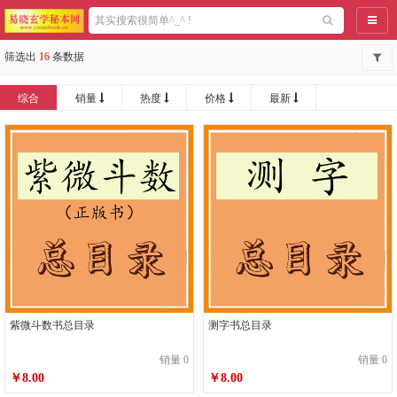
导航
筛选出
16
条数据
综合
销量
热度
价格
最新
紫微斗数书总目录
测字书总目录
销量 0
销量 0
￥8.00
￥8.00