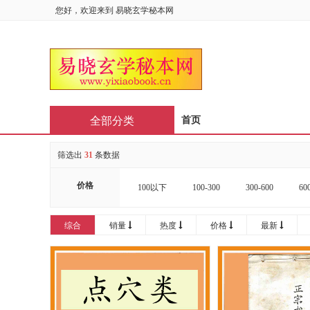
您好，欢迎来到
易晓玄学秘本网
全部分类
首页
筛选出
31
条数据
价格
100以下
100-300
300-600
60
16000-20000
20000以上
综合
销量
热度
价格
最新