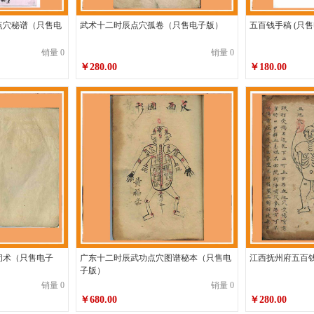
点穴秘谱（只售电
武术十二时辰点穴孤卷（只售电子版）
五百钱手
销量 0
销量 0
￥280.00
￥180.00
闭术（只售电子
广东十二时辰武功点穴图谱秘本（只售电
江西抚州府五百
子版）
销量 0
销量 0
￥680.00
￥280.00