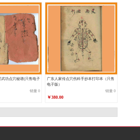
星武功点穴秘谱(只售电子
广东人家传点穴伤科手抄本打印本（只售
电子版）
销量 0
销量 0
￥380.00