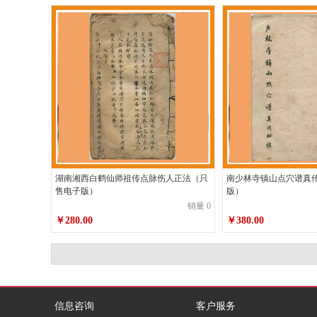
湖南湘西白鹤仙师祖传点脉伤人正法（只
南少林寺镇山点穴谱真
售电子版）
版）
销量 0
￥280.00
￥380.00
信息咨询
客户服务