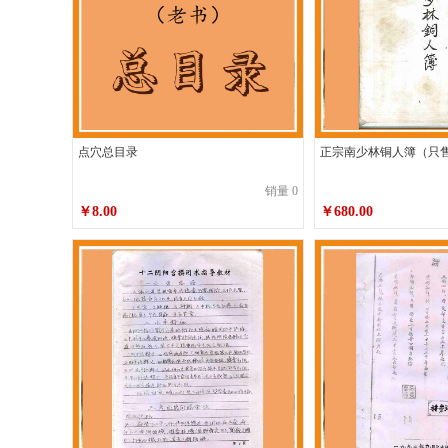
点穴总目录
正宗南少林铜人簿（只
销量 0
￥8.00
￥680.00