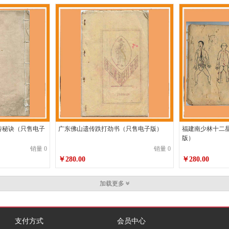
传秘诀（只售电子
广东佛山遗传跌打劲书（只售电子版）
福建南少林十二
版）
销量 0
销量 0
￥280.00
￥280.00
加载更多
支付方式
会员中心